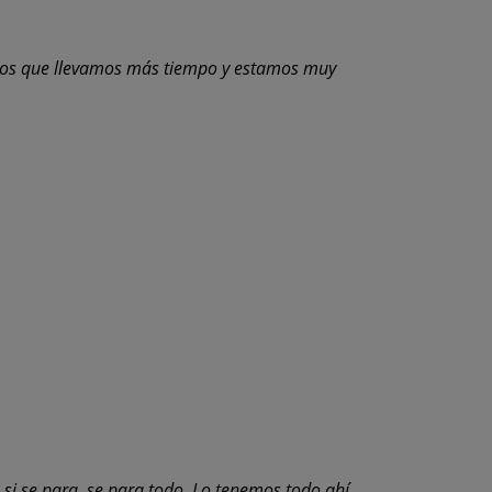
n los que llevamos más tiempo y estamos muy
, si se para, se para todo. Lo tenemos todo ahí,