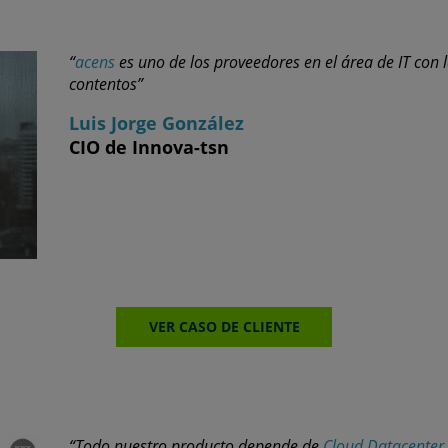
“
acens
es uno de los proveedores en el área de IT co
contentos”
Luis Jorge González
CIO de Innova-tsn
VER CASO DE CLIENTE
“Todo nuestro producto depende de
Cloud Datacenter