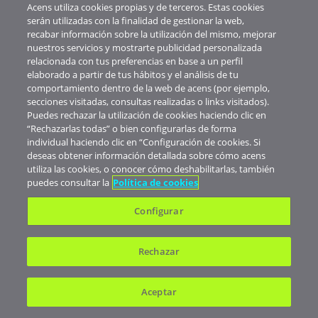
Acens utiliza cookies propias y de terceros. Estas cookies
Recibe en tu correo electrónico toda la información útil sobre
serán utilizadas con la finalidad de gestionar la web,
los nuevos servicios, promociones y trucos.
recabar información sobre la utilización del mismo, mejorar
nuestros servicios y mostrarte publicidad personalizada
relacionada con tus preferencias en base a un perfil
elaborado a partir de tus hábitos y el análisis de tu
comportamiento dentro de la web de acens (por ejemplo,
secciones visitadas, consultas realizadas o links visitados).
SUSCRIBIRME
Puedes rechazar la utilización de cookies haciendo clic en
“Rechazarlas todas” o bien configurarlas de forma
Al subscribirte aceptas nuestra
Política de Privacidad
. |
Darse
individual haciendo clic en “Configuración de cookies. Si
de baja
deseas obtener información detallada sobre cómo acens
utiliza las cookies, o conocer cómo deshabilitarlas, también
puedes consultar la
Política de cookies
Configurar
Inicio
Pídenos un presupuesto
Rechazar
Atención telefónica:
900 103 293
WhatsApp:
682 823 179
Aceptar