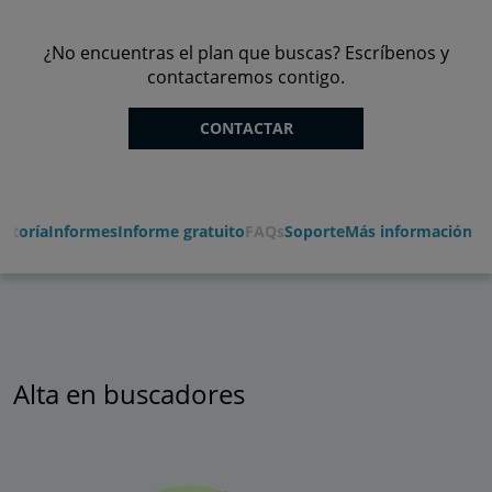
¿No encuentras el plan que buscas? Escríbenos y
contactaremos contigo.
CONTACTAR
ditoría
Informes
Informe gratuito
FAQs
Soporte
Más información
Alta en buscadores