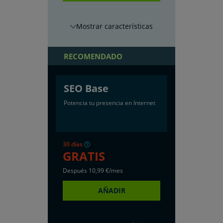
características
RECOMENDADO
SEO Base
Potencia tu presencia en Internet
30 días
GRATIS
Después
10
,99
€/mes
AÑADIR