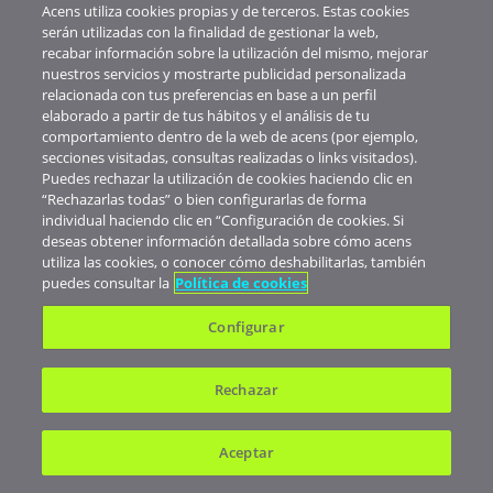
Acens utiliza cookies propias y de terceros. Estas cookies
serán utilizadas con la finalidad de gestionar la web,
recabar información sobre la utilización del mismo, mejorar
nuestros servicios y mostrarte publicidad personalizada
relacionada con tus preferencias en base a un perfil
elaborado a partir de tus hábitos y el análisis de tu
comportamiento dentro de la web de acens (por ejemplo,
secciones visitadas, consultas realizadas o links visitados).
Puedes rechazar la utilización de cookies haciendo clic en
“Rechazarlas todas” o bien configurarlas de forma
individual haciendo clic en “Configuración de cookies. Si
deseas obtener información detallada sobre cómo acens
utiliza las cookies, o conocer cómo deshabilitarlas, también
puedes consultar la
Política de cookies
Conoce más
Configurar
Manuales
Rechazar
Amplía tus conocimientos
Aceptar