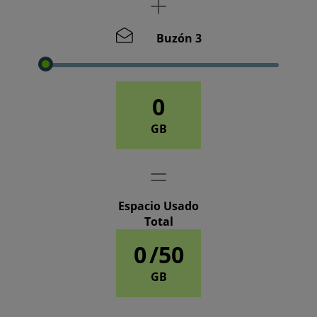
Buzón 3
0
GB
Espacio Usado
Total
0
/50
GB