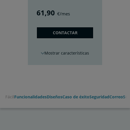
61
,90
€/mes
CONTACTAR
características
Fácil
Funcionalidades
Diseños
Caso de éxito
Seguridad
Correo
Sop