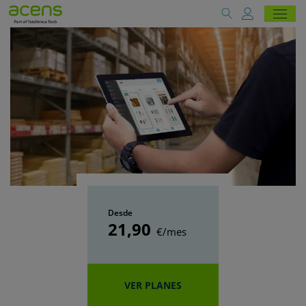
Desde
21
,90
€/mes
VER PLANES