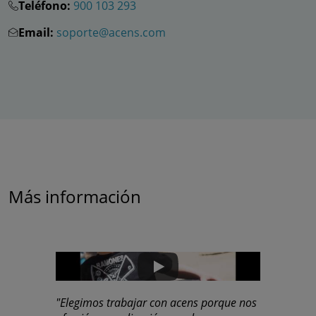
Teléfono:
900 103 293
Email:
soporte@acens.com
Más información
"Elegimos trabajar con acens porque nos
"acens nos 