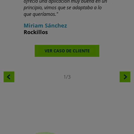
ofreció una aplicación muy buena en un
proyección 
principio, vimos que se adaptaba a lo
Ricardo 
que queríamos."
Cajamar
Miriam Sánchez
Rockillos
V
VER CASO DE CLIENTE
1/3