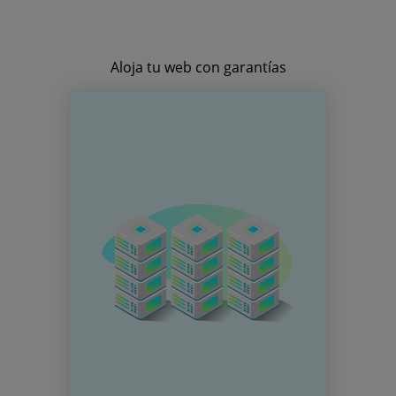
Aloja tu web con garantías
HOSTING
Registra tus dominios y aloja
tu web o servidor en el
proveedor con más
experiencia en el mercado
español.
Dominios
Certificados SSL
Hosting web
Servidores Dedicados