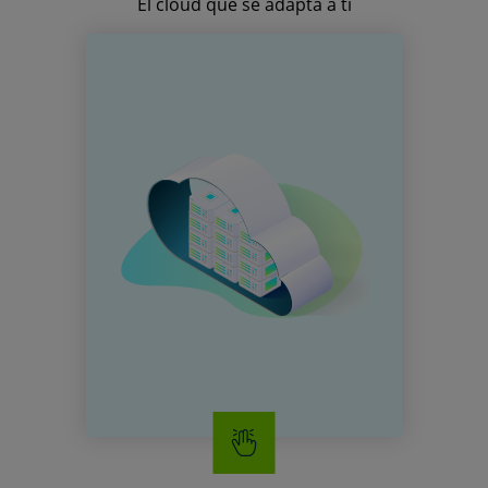
El cloud que se adapta a ti
CLOUD
Disponemos de una amplia
gama de soluciones cloud
adaptadas a las necesidades y
al tamaño de tu negocio.
Servidores ONE CLOUD
Cloud Datacenter
Cloud Storage
Cloud Backup