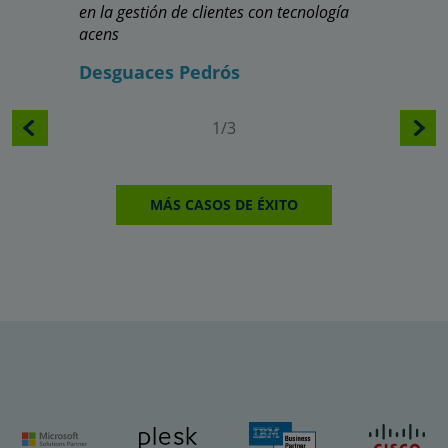
Innovaci
en la gestión de clientes con tecnología
Cycling 
acens
transfor
Desguaces Pedrós
con tecn
1/3
MÁS CASOS DE ÉXITO