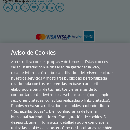
WhatsApp:
682 823 179
Aviso de Cookies
Política de privacidad
Acens utiliza cookies propias y de terceros. Estas cookies
Cookies
serán utilizadas con la finalidad de gestionar la web,
recabar información sobre la utilización del mismo, mejorar
Contacto
nuestros servicios y mostrarte publicidad personalizada
relacionada con tus preferencias en base a un perfil
Soporte
elaborado a partir de tus hábitos y el análisis de tu
comportamiento dentro de la web de acens (por ejemplo,
Aviso legal
secciones visitadas, consultas realizadas o links visitados).
Canal de Denuncias y Consultas
Puedes rechazar la utilización de cookies haciendo clic en
“Rechazarlas todas” o bien configurarlas de forma
Abuse
individual haciendo clic en “Configuración de cookies. Si
deseas obtener información detallada sobre cómo acens
© Telefónica Soluciones De Informática Y Comunicaciones De España S.A.U.
utiliza las cookies, o conocer cómo deshabilitarlas, también