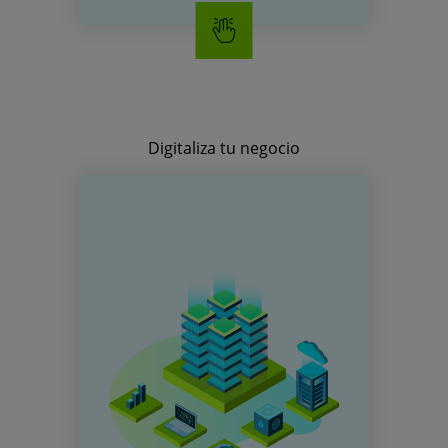
Digitaliza tu negocio
PRESENCIA WEB
Tener una web o una tienda
online es hoy fundamental
para cualquier negocio. Con
nuestras soluciones podrás
estar online fácil y
rápidamente.
Tu Web
Tu Tienda
Tu Marketing Local