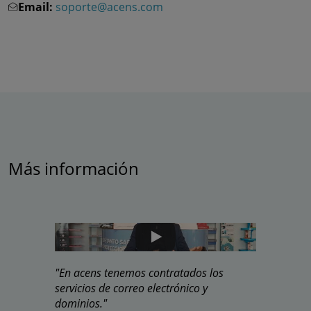
Email:
soporte@acens.com
Más información
"En acens tenemos contratados los
"Microsoft 
servicios de correo electrónico y
ofimática 
dominios."
ahora mism