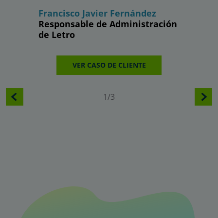
Francisco Javier Fernández
Enrique
Responsable de Administración
Adminis
de Letro
Aduanas
VER CASO DE CLIENTE
V
1/3