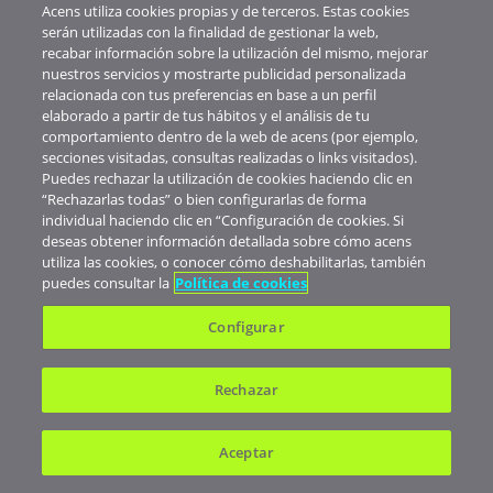
Acens utiliza cookies propias y de terceros. Estas cookies
serán utilizadas con la finalidad de gestionar la web,
recabar información sobre la utilización del mismo, mejorar
nuestros servicios y mostrarte publicidad personalizada
relacionada con tus preferencias en base a un perfil
elaborado a partir de tus hábitos y el análisis de tu
comportamiento dentro de la web de acens (por ejemplo,
secciones visitadas, consultas realizadas o links visitados).
Puedes rechazar la utilización de cookies haciendo clic en
“Rechazarlas todas” o bien configurarlas de forma
individual haciendo clic en “Configuración de cookies. Si
deseas obtener información detallada sobre cómo acens
utiliza las cookies, o conocer cómo deshabilitarlas, también
puedes consultar la
Política de cookies
Configurar
PRODUCTOS
Rechazar
Cloud
Aceptar
Backup