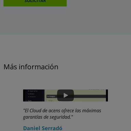
SOLICITAR
Más información
"El Cloud de acens ofrece las máximas
"Las propi
garantías de seguridad."
ofrece acen
Daniel Serradó
Mario R