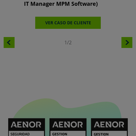
IT Manager MPM Software)
Director
VER CASO DE CLIENTE
V
1/2