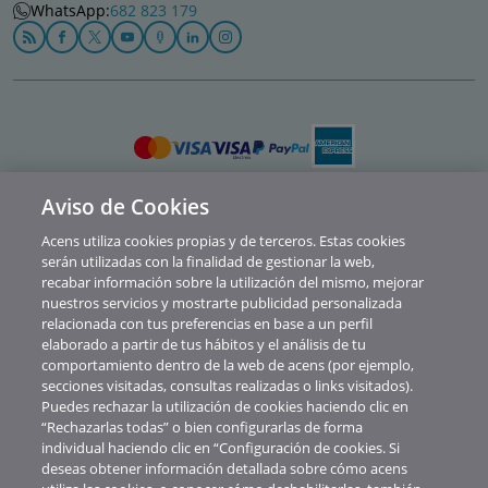
WhatsApp:
682 823 179
Aviso de Cookies
Política de privacidad
Acens utiliza cookies propias y de terceros. Estas cookies
Cookies
serán utilizadas con la finalidad de gestionar la web,
recabar información sobre la utilización del mismo, mejorar
Contacto
nuestros servicios y mostrarte publicidad personalizada
relacionada con tus preferencias en base a un perfil
Soporte
elaborado a partir de tus hábitos y el análisis de tu
comportamiento dentro de la web de acens (por ejemplo,
Aviso legal
secciones visitadas, consultas realizadas o links visitados).
Canal de Denuncias y Consultas
Puedes rechazar la utilización de cookies haciendo clic en
“Rechazarlas todas” o bien configurarlas de forma
Abuse
individual haciendo clic en “Configuración de cookies. Si
deseas obtener información detallada sobre cómo acens
© Telefónica Soluciones De Informática Y Comunicaciones De España S.A.U.