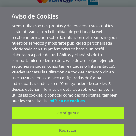
Aviso de Cookies
Política de privacidad
Acens utiliza cookies propias y de terceros. Estas cookies
Cookies
serán utilizadas con la finalidad de gestionar la web,
recabar información sobre la utilización del mismo, mejorar
Contacto
nuestros servicios y mostrarte publicidad personalizada
relacionada con tus preferencias en base a un perfil
Soporte
elaborado a partir de tus hábitos y el análisis de tu
comportamiento dentro de la web de acens (por ejemplo,
Aviso legal
secciones visitadas, consultas realizadas o links visitados).
Canal de Denuncias y Consultas
Puedes rechazar la utilización de cookies haciendo clic en
“Rechazarlas todas” o bien configurarlas de forma
Abuse
individual haciendo clic en “Configuración de cookies. Si
deseas obtener información detallada sobre cómo acens
© Telefónica Soluciones De Informática Y Comunicaciones De España S.A.U.
utiliza las cookies, o conocer cómo deshabilitarlas, también
Nuestros precios no muestran IVA. Realizada la contratación de servicios
puedes consultar la
Política de cookies
verás aplicados los impuestos correspondientes al territorio donde esté
domiciliada tu empresa.
Configurar
Rechazar