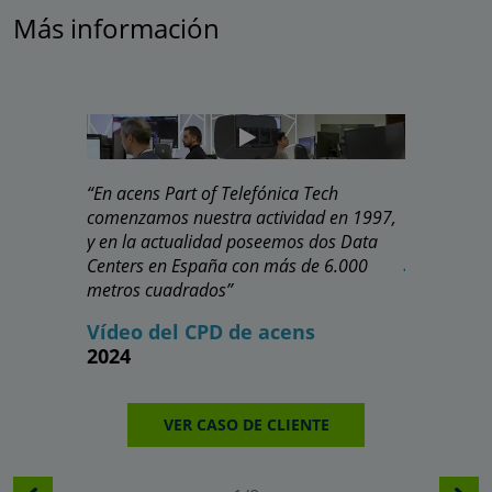
Más información
“En acens Part of Telefónica Tech
"Me ha gus
comenzamos nuestra actividad en 1997,
estructurad
y en la actualidad poseemos dos Data
José Ant
Centers en España con más de 6.000
Profesor 
metros cuadrados”
Vídeo del CPD de acens
V
2024
VER CASO DE CLIENTE