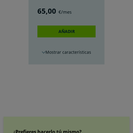
65
,00
€/mes
AÑADIR
características
¿Prefieres hacerlo tú mismo?