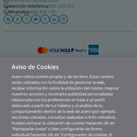
Pídenos un presupuesto
Atención telefónica:
900 103 293
WhatsApp:
682 823 179
Aviso de Cookies
Política de privacidad
Acens utiliza cookies propias y de terceros. Estas cookies
Cookies
serán utilizadas con la finalidad de gestionar la web,
recabar información sobre la utilización del mismo, mejorar
Contacto
nuestros servicios y mostrarte publicidad personalizada
relacionada con tus preferencias en base a un perfil
Soporte
elaborado a partir de tus hábitos y el análisis de tu
comportamiento dentro de la web de acens (por ejemplo,
Aviso legal
secciones visitadas, consultas realizadas o links visitados).
Canal de Denuncias y Consultas
Puedes rechazar la utilización de cookies haciendo clic en
“Rechazarlas todas” o bien configurarlas de forma
Abuse
individual haciendo clic en “Configuración de cookies. Si