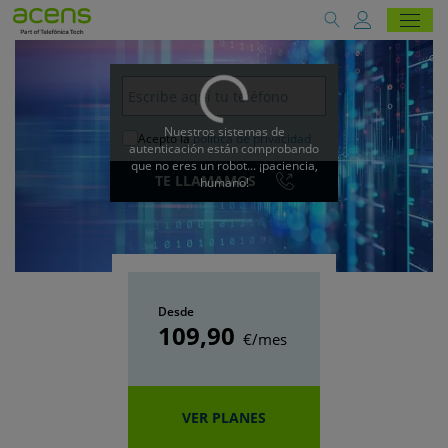
Nuestros sistemas de
Acepto la
política de privacidad
autenticación están comprobando
que no eres un robot... ¡paciencia,
TE LLAMAMOS
humano!
Desde
109
,90
€/mes
VER PLANES