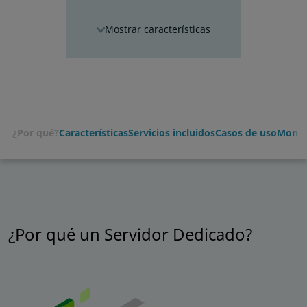
características
¿Por qué?
Características
Servicios incluidos
Casos de uso
Monito
¿Por qué un Servidor Dedicado?