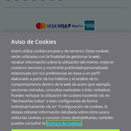
Aviso de Cookies
Política de privacidad
Acens utiliza cookies propias y de terceros. Estas cookies
Cookies
serán utilizadas con la finalidad de gestionar la web,
recabar información sobre la utilización del mismo, mejorar
Contacto
nuestros servicios y mostrarte publicidad personalizada
relacionada con tus preferencias en base a un perfil
Soporte
elaborado a partir de tus hábitos y el análisis de tu
comportamiento dentro de la web de acens (por ejemplo,
Aviso legal
secciones visitadas, consultas realizadas o links visitados).
Canal de Denuncias y Consultas
Puedes rechazar la utilización de cookies haciendo clic en
“Rechazarlas todas” o bien configurarlas de forma
Abuse
individual haciendo clic en “Configuración de cookies. Si
deseas obtener información detallada sobre cómo acens
© Telefónica Soluciones De Informática Y Comunicaciones De España S.A.U.
utiliza las cookies, o conocer cómo deshabilitarlas, también
Nuestros precios no muestran IVA. Realizada la contratación de servicios
puedes consultar la
Política de cookies
verás aplicados los impuestos correspondientes al territorio donde esté