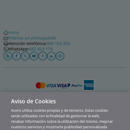
Inicio
Pídenos un presupuesto
Atención telefónica:
900 103 293
WhatsApp:
682 823 179
Aviso de Cookies
Política de privacidad
Acens utiliza cookies propias y de terceros. Estas cookies
Cookies
serán utilizadas con la finalidad de gestionar la web,
recabar información sobre la utilización del mismo, mejorar
Contacto
nuestros servicios y mostrarte publicidad personalizada