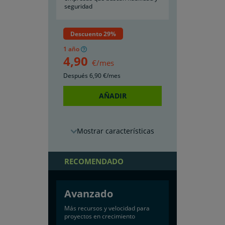
seguridad
Descuento 29%
1 año
4
,90
€/mes
Después
6
,90
€/mes
AÑADIR
características
RECOMENDADO
Avanzado
Más recursos y velocidad para
proyectos en crecimiento