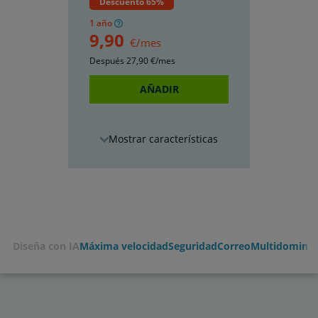
Descuento 65%
1 año
9
,90
€/mes
Después
27
,90
€/mes
AÑADIR
características
Diseña con IA
Máxima velocidad
Seguridad
Correo
Multidominio