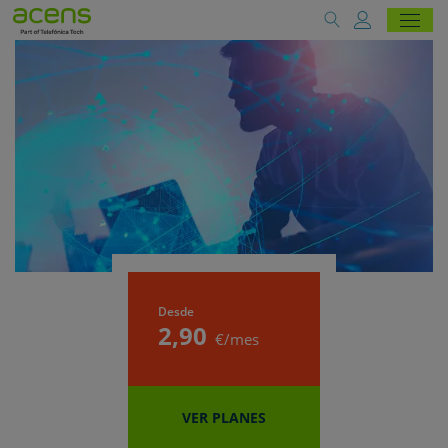
Desde
2
,90
€/mes
VER PLANES