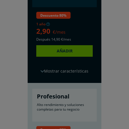
Descuento 80%
1 año
2
,90
€/mes
Después
14
,90
€/mes
AÑADIR
características
Profesional
Alto rendimiento y soluciones
completas para tu negocio