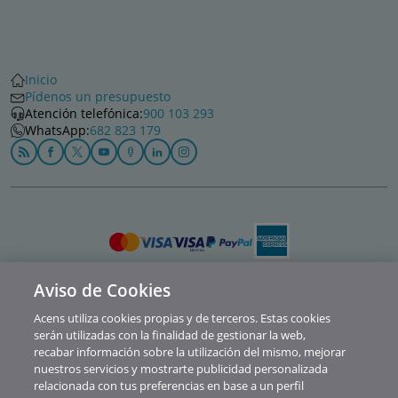
Inicio
Pídenos un presupuesto
Atención telefónica:
900 103 293
WhatsApp:
682 823 179
Aviso de Cookies
Política de privacidad
Acens utiliza cookies propias y de terceros. Estas cookies
Cookies
serán utilizadas con la finalidad de gestionar la web,
recabar información sobre la utilización del mismo, mejorar
Contacto
nuestros servicios y mostrarte publicidad personalizada
relacionada con tus preferencias en base a un perfil
Soporte