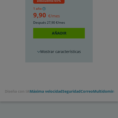
Descuento 65%
1 año
9
,90
€/mes
Después
27
,90
€/mes
AÑADIR
características
Diseña con IA
Máxima velocidad
Seguridad
Correo
Multidominio