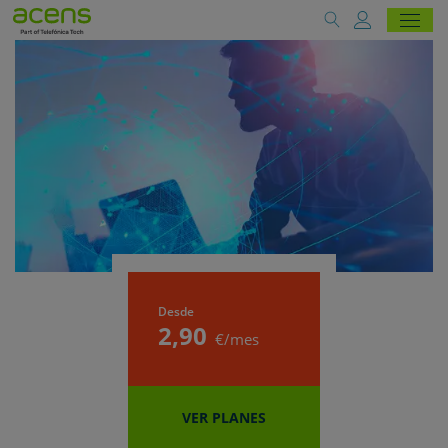
Desde
2
,90
€/mes
VER PLANES