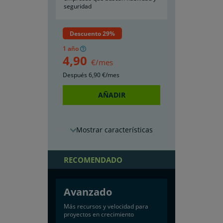
seguridad
Descuento 29%
1 año
4
,90
€/mes
Después
6
,90
€/mes
AÑADIR
características
RECOMENDADO
Avanzado
Más recursos y velocidad para
proyectos en crecimiento