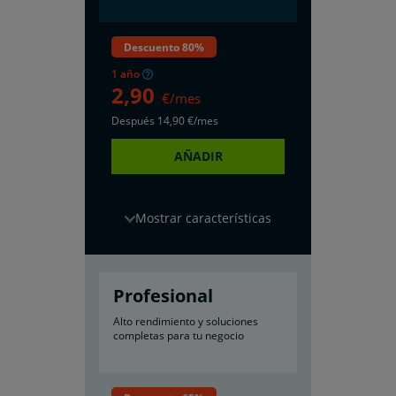
Descuento 80%
1 año
2
,90
€/mes
Después
14
,90
€/mes
AÑADIR
características
Profesional
Alto rendimiento y soluciones
completas para tu negocio