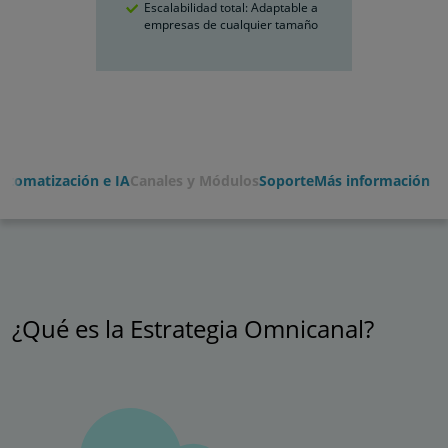
Escalabilidad total: Adaptable a
empresas de cualquier tamaño
utomatización e IA
Canales y Módulos
Soporte
Más información
¿Qué es la Estrategia Omnicanal?