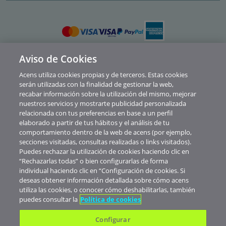
Aviso de Cookies
Política de privacidad
Acens utiliza cookies propias y de terceros. Estas cookies
Cookies
serán utilizadas con la finalidad de gestionar la web,
recabar información sobre la utilización del mismo, mejorar
Contacto
nuestros servicios y mostrarte publicidad personalizada
relacionada con tus preferencias en base a un perfil
Soporte
elaborado a partir de tus hábitos y el análisis de tu
comportamiento dentro de la web de acens (por ejemplo,
Aviso legal
secciones visitadas, consultas realizadas o links visitados).
Canal de Denuncias y Consultas
Puedes rechazar la utilización de cookies haciendo clic en
“Rechazarlas todas” o bien configurarlas de forma
Abuse
individual haciendo clic en “Configuración de cookies. Si
deseas obtener información detallada sobre cómo acens
© Telefónica Soluciones De Informática Y Comunicaciones De España S.A.U.
utiliza las cookies, o conocer cómo deshabilitarlas, también
Nuestros precios no muestran IVA. Realizada la contratación de servicios
puedes consultar la
Política de cookies
verás aplicados los impuestos correspondientes al territorio donde esté
domiciliada tu empresa.
Configurar