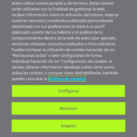
Acens utiliza cookies propias y de terceros. Estas cookies
Recibe en tu correo electrónico toda la información útil sobre
serán utilizadas con la finalidad de gestionar la web,
los nuevos servicios, promociones y trucos.
recabar información sobre la utilización del mismo, mejorar
nuestros servicios y mostrarte publicidad personalizada
relacionada con tus preferencias en base a un perfil
elaborado a partir de tus hábitos y el análisis de tu
comportamiento dentro de la web de acens (por ejemplo,
secciones visitadas, consultas realizadas o links visitados).
SUSCRIBIRME
Puedes rechazar la utilización de cookies haciendo clic en
“Rechazarlas todas” o bien configurarlas de forma
Al subscribirte aceptas nuestra
Política de Privacidad
. |
Darse
individual haciendo clic en “Configuración de cookies. Si
de baja
deseas obtener información detallada sobre cómo acens
utiliza las cookies, o conocer cómo deshabilitarlas, también
puedes consultar la
Política de cookies
Configurar
Inicio
Pídenos un presupuesto
Rechazar
Atención telefónica:
900 103 293
WhatsApp:
682 823 179
Aceptar