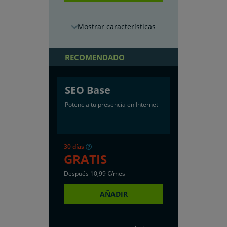
características
RECOMENDADO
SEO Base
Potencia tu presencia en Internet
30 días
GRATIS
Después
10
,99
€/mes
AÑADIR