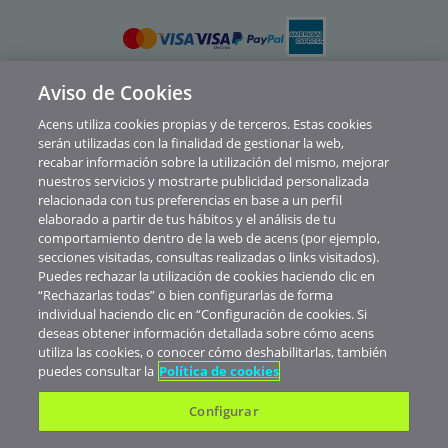
Aviso de Cookies
Política de privacidad
Acens utiliza cookies propias y de terceros. Estas cookies
Cookies
serán utilizadas con la finalidad de gestionar la web,
recabar información sobre la utilización del mismo, mejorar
Contacto
nuestros servicios y mostrarte publicidad personalizada
relacionada con tus preferencias en base a un perfil
Soporte
elaborado a partir de tus hábitos y el análisis de tu
comportamiento dentro de la web de acens (por ejemplo,
Aviso legal
secciones visitadas, consultas realizadas o links visitados).
Canal de Denuncias y Consultas
Puedes rechazar la utilización de cookies haciendo clic en
“Rechazarlas todas” o bien configurarlas de forma
Abuse
individual haciendo clic en “Configuración de cookies. Si
deseas obtener información detallada sobre cómo acens
© Telefónica Soluciones De Informática Y Comunicaciones De España S.A.U.
utiliza las cookies, o conocer cómo deshabilitarlas, también
Nuestros precios no muestran IVA. Realizada la contratación de servicios
puedes consultar la
Política de cookies
verás aplicados los impuestos correspondientes al territorio donde esté
domiciliada tu empresa.
Configurar