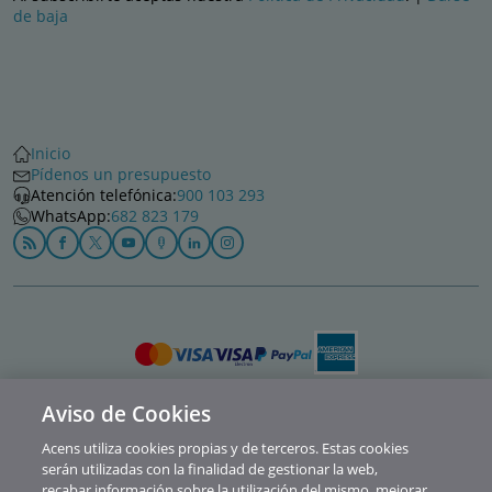
de baja
Inicio
Pídenos un presupuesto
Atención telefónica:
900 103 293
WhatsApp:
682 823 179
Aviso de Cookies
Política de privacidad
Acens utiliza cookies propias y de terceros. Estas cookies
Cookies
serán utilizadas con la finalidad de gestionar la web,
recabar información sobre la utilización del mismo, mejorar