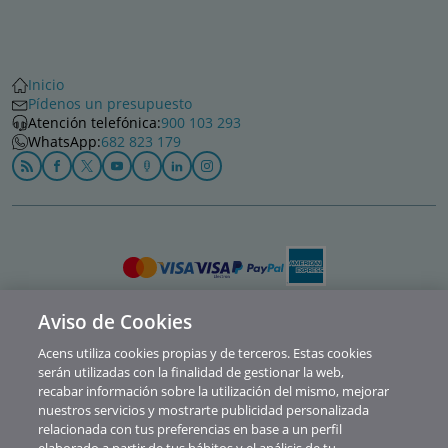
Inicio
Pídenos un presupuesto
Atención telefónica:
900 103 293
WhatsApp:
682 823 179
Aviso de Cookies
Política de privacidad
Acens utiliza cookies propias y de terceros. Estas cookies
Cookies
serán utilizadas con la finalidad de gestionar la web,
recabar información sobre la utilización del mismo, mejorar
Contacto
nuestros servicios y mostrarte publicidad personalizada
relacionada con tus preferencias en base a un perfil
Soporte