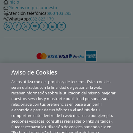
Inicio
Pídenos un presupuesto
Atención telefónica:
900 103 293
WhatsApp:
682 823 179
Aviso de Cookies
Política de privacidad
Acens utiliza cookies propias y de terceros. Estas cookies
Cookies
serán utilizadas con la finalidad de gestionar la web,
recabar información sobre la utilización del mismo, mejorar
Contacto
nuestros servicios y mostrarte publicidad personalizada
relacionada con tus preferencias en base a un perfil
Soporte
elaborado a partir de tus hábitos y el análisis de tu
comportamiento dentro de la web de acens (por ejemplo,
Aviso legal
secciones visitadas, consultas realizadas o links visitados).
Canal de Denuncias y Consultas
Puedes rechazar la utilización de cookies haciendo clic en
“Rechazarlas todas” o bien configurarlas de forma