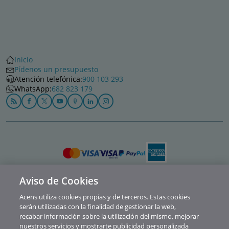
Inicio
Pídenos un presupuesto
Atención telefónica:
900 103 293
WhatsApp:
682 823 179
Aviso de Cookies
Política de privacidad
Acens utiliza cookies propias y de terceros. Estas cookies
Cookies
serán utilizadas con la finalidad de gestionar la web,
recabar información sobre la utilización del mismo, mejorar
Contacto
nuestros servicios y mostrarte publicidad personalizada