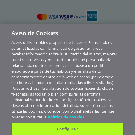
Aviso de Cookies
Política de privacidad
Acens utiliza cookies propias y de terceros. Estas cookies
Cookies
serán utilizadas con la finalidad de gestionar la web,
recabar información sobre la utilización del mismo, mejorar
Contacto
nuestros servicios y mostrarte publicidad personalizada
relacionada con tus preferencias en base a un perfil
Soporte
elaborado a partir de tus hábitos y el análisis de tu
comportamiento dentro de la web de acens (por ejemplo,
Aviso legal
secciones visitadas, consultas realizadas o links visitados).
Canal de Denuncias y Consultas
Puedes rechazar la utilización de cookies haciendo clic en
“Rechazarlas todas” o bien configurarlas de forma
Abuse
individual haciendo clic en “Configuración de cookies. Si
deseas obtener información detallada sobre cómo acens
© Telefónica Soluciones De Informática Y Comunicaciones De España S.A.U.
utiliza las cookies, o conocer cómo deshabilitarlas, también
Nuestros precios no muestran IVA. Realizada la contratación de servicios
puedes consultar la
Política de cookies
verás aplicados los impuestos correspondientes al territorio donde esté
domiciliada tu empresa.
Configurar