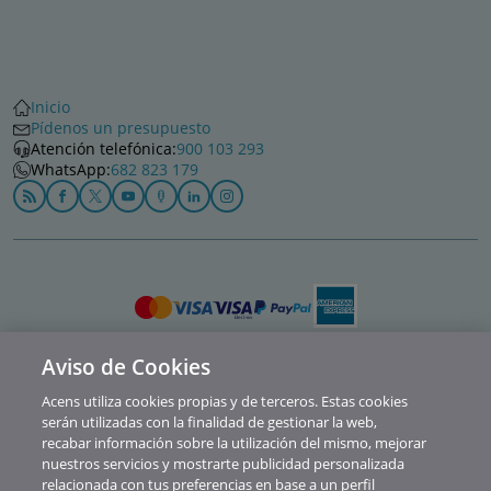
Inicio
Pídenos un presupuesto
Atención telefónica:
900 103 293
WhatsApp:
682 823 179
Aviso de Cookies
Política de privacidad
Acens utiliza cookies propias y de terceros. Estas cookies
Cookies
serán utilizadas con la finalidad de gestionar la web,
recabar información sobre la utilización del mismo, mejorar
Contacto
nuestros servicios y mostrarte publicidad personalizada
relacionada con tus preferencias en base a un perfil
Soporte