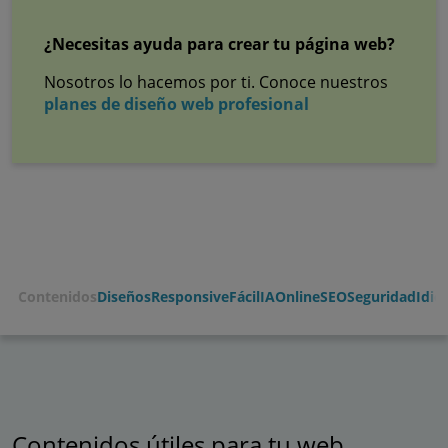
¿Necesitas ayuda para crear tu página web?
Nosotros lo hacemos por ti. Conoce nuestros
planes de diseño web profesional
Contenidos
Diseños
Responsive
Fácil
IA
Online
SEO
Seguridad
Idio
Contenidos útiles para tu web