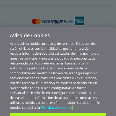
Aviso de Cookies
Política de privacidad
Acens utiliza cookies propias y de terceros. Estas cookies
Cookies
serán utilizadas con la finalidad de gestionar la web,
recabar información sobre la utilización del mismo, mejorar
Contacto
nuestros servicios y mostrarte publicidad personalizada
relacionada con tus preferencias en base a un perfil
Soporte
elaborado a partir de tus hábitos y el análisis de tu
comportamiento dentro de la web de acens (por ejemplo,
Aviso legal
secciones visitadas, consultas realizadas o links visitados).
Canal de Denuncias y Consultas
Puedes rechazar la utilización de cookies haciendo clic en
“Rechazarlas todas” o bien configurarlas de forma
Abuse
individual haciendo clic en “Configuración de cookies. Si
deseas obtener información detallada sobre cómo acens
© Telefónica Soluciones De Informática Y Comunicaciones De España S.A.U.
utiliza las cookies, o conocer cómo deshabilitarlas, también
Nuestros precios no muestran IVA. Realizada la contratación de servicios
puedes consultar la
Política de cookies
verás aplicados los impuestos correspondientes al territorio donde esté
domiciliada tu empresa.