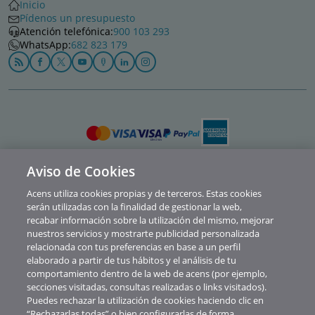
Inicio
Pídenos un presupuesto
Atención telefónica:
900 103 293
WhatsApp:
682 823 179
Aviso de Cookies
Política de privacidad
Acens utiliza cookies propias y de terceros. Estas cookies
Cookies
serán utilizadas con la finalidad de gestionar la web,
recabar información sobre la utilización del mismo, mejorar
Contacto
nuestros servicios y mostrarte publicidad personalizada
relacionada con tus preferencias en base a un perfil
Soporte
elaborado a partir de tus hábitos y el análisis de tu
comportamiento dentro de la web de acens (por ejemplo,
Aviso legal
secciones visitadas, consultas realizadas o links visitados).
Canal de Denuncias y Consultas
Puedes rechazar la utilización de cookies haciendo clic en
“Rechazarlas todas” o bien configurarlas de forma