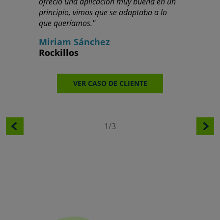
ofreció una aplicación muy buena en un
proyección 
principio, vimos que se adaptaba a lo
Ricardo 
que queríamos."
Cajamar
Miriam Sánchez
Rockillos
V
VER CASO DE CLIENTE
1/3