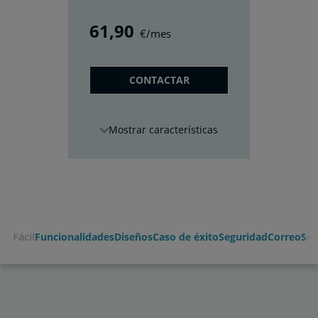
61
,90
€/mes
CONTACTAR
características
Fácil
Funcionalidades
Diseños
Caso de éxito
Seguridad
Correo
Sop