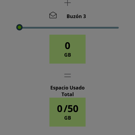
Buzón 3
0
GB
Espacio Usado
Total
0
/50
GB