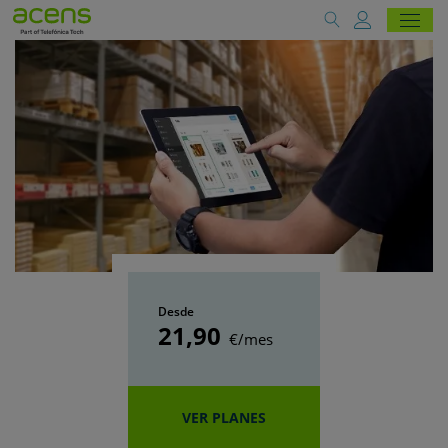
Desde
21
,90
€/mes
VER PLANES