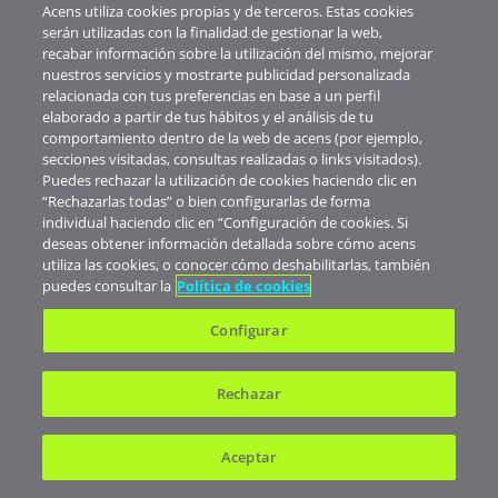
Acens utiliza cookies propias y de terceros. Estas cookies
serán utilizadas con la finalidad de gestionar la web,
recabar información sobre la utilización del mismo, mejorar
nuestros servicios y mostrarte publicidad personalizada
relacionada con tus preferencias en base a un perfil
elaborado a partir de tus hábitos y el análisis de tu
comportamiento dentro de la web de acens (por ejemplo,
secciones visitadas, consultas realizadas o links visitados).
Puedes rechazar la utilización de cookies haciendo clic en
“Rechazarlas todas” o bien configurarlas de forma
individual haciendo clic en “Configuración de cookies. Si
deseas obtener información detallada sobre cómo acens
utiliza las cookies, o conocer cómo deshabilitarlas, también
puedes consultar la
Política de cookies
Conoce más
Configurar
Manuales
Rechazar
Amplía tus conocimientos
Aceptar