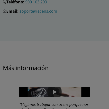
Teléfono:
900 103 293
Email:
soporte@acens.com
Más información
"Elegimos trabajar con acens porque nos
"acens nos 