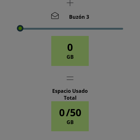
Buzón 3
0
GB
Espacio Usado
Total
0
/50
GB