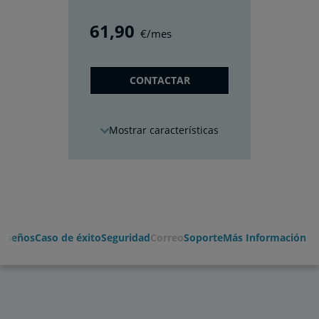
61
,90
€/mes
CONTACTAR
características
Diseños
Caso de éxito
Seguridad
Correo
Soporte
Más Información