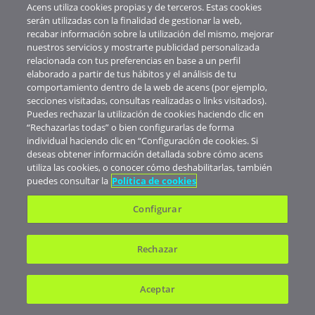
Acens utiliza cookies propias y de terceros. Estas cookies
serán utilizadas con la finalidad de gestionar la web,
recabar información sobre la utilización del mismo, mejorar
nuestros servicios y mostrarte publicidad personalizada
relacionada con tus preferencias en base a un perfil
elaborado a partir de tus hábitos y el análisis de tu
comportamiento dentro de la web de acens (por ejemplo,
secciones visitadas, consultas realizadas o links visitados).
Puedes rechazar la utilización de cookies haciendo clic en
“Rechazarlas todas” o bien configurarlas de forma
individual haciendo clic en “Configuración de cookies. Si
deseas obtener información detallada sobre cómo acens
utiliza las cookies, o conocer cómo deshabilitarlas, también
puedes consultar la
Política de cookies
Conoce más
Configurar
Manuales
Rechazar
Amplía tus conocimientos
Aceptar