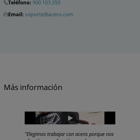
Teléfono:
900 103 293
Email:
soporte@acens.com
Más información
"Elegimos trabajar con acens porque nos
"acens nos 