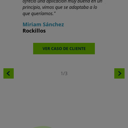
ofreció una aplicación muy buena en un
proyección 
principio, vimos que se adaptaba a lo
Ricardo 
que queríamos."
Cajamar
Miriam Sánchez
Rockillos
V
VER CASO DE CLIENTE
1/3