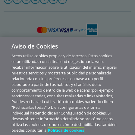
Aviso de Cookies
Política de privacidad
Acens utiliza cookies propias y de terceros. Estas cookies
Cookies
serán utilizadas con la finalidad de gestionar la web,
recabar información sobre la utilización del mismo, mejorar
Contacto
nuestros servicios y mostrarte publicidad personalizada
relacionada con tus preferencias en base a un perfil
Soporte
elaborado a partir de tus hábitos y el análisis de tu
comportamiento dentro de la web de acens (por ejemplo,
Aviso legal
secciones visitadas, consultas realizadas o links visitados).
Canal de Denuncias y Consultas
Puedes rechazar la utilización de cookies haciendo clic en
“Rechazarlas todas” o bien configurarlas de forma
Abuse
individual haciendo clic en “Configuración de cookies. Si
deseas obtener información detallada sobre cómo acens
© Telefónica Soluciones De Informática Y Comunicaciones De España S.A.U.
utiliza las cookies, o conocer cómo deshabilitarlas, también
Nuestros precios no muestran IVA. Realizada la contratación de servicios
puedes consultar la
Política de cookies
verás aplicados los impuestos correspondientes al territorio donde esté