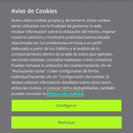
Aviso de Cookies
Política de privacidad
Acens utiliza cookies propias y de terceros. Estas cookies
Cookies
serán utilizadas con la finalidad de gestionar la web,
recabar información sobre la utilización del mismo, mejorar
Contacto
nuestros servicios y mostrarte publicidad personalizada
relacionada con tus preferencias en base a un perfil
Soporte
elaborado a partir de tus hábitos y el análisis de tu
comportamiento dentro de la web de acens (por ejemplo,
Aviso legal
secciones visitadas, consultas realizadas o links visitados).
Canal de Denuncias y Consultas
Puedes rechazar la utilización de cookies haciendo clic en
“Rechazarlas todas” o bien configurarlas de forma
Abuse
individual haciendo clic en “Configuración de cookies. Si
deseas obtener información detallada sobre cómo acens
© Telefónica Soluciones De Informática Y Comunicaciones De España S.A.U.
utiliza las cookies, o conocer cómo deshabilitarlas, también
Nuestros precios no muestran IVA. Realizada la contratación de servicios
puedes consultar la
Política de cookies
verás aplicados los impuestos correspondientes al territorio donde esté
domiciliada tu empresa.
Configurar
Rechazar