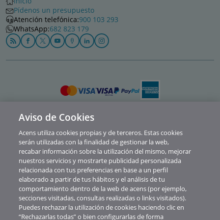
Inicio
Pídenos un presupuesto
Atención telefónica:
900 103 293
WhatsApp:
682 823 179
Aviso de Cookies
Política de privacidad
Acens utiliza cookies propias y de terceros. Estas cookies
Cookies
serán utilizadas con la finalidad de gestionar la web,
recabar información sobre la utilización del mismo, mejorar
Contacto
nuestros servicios y mostrarte publicidad personalizada
relacionada con tus preferencias en base a un perfil
Soporte
elaborado a partir de tus hábitos y el análisis de tu
comportamiento dentro de la web de acens (por ejemplo,
Aviso legal
secciones visitadas, consultas realizadas o links visitados).
Canal de Denuncias y Consultas
Puedes rechazar la utilización de cookies haciendo clic en
“Rechazarlas todas” o bien configurarlas de forma