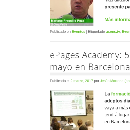
presente pa
Más inform
Publicado en
Eventos
|
Etiquetado
acens.tv
,
Even
ePages Academy: 5 
mayo en Barcelon
Publicado el
2 marzo, 2017
por
Jesús Marrone (ac
La
formaci
adeptos día
vaya a más 
tendrá lugar
en Barcelon