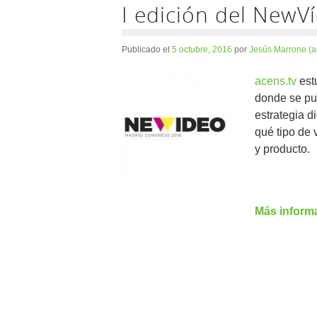
I edición del NewV
Publicado el
5 octubre, 2016
por
Jesús Marrone (a
acens.tv
est
donde se pus
estrategia d
qué tipo de
y producto.
Más inform