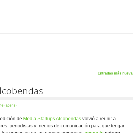
Entradas más nuev
Alcobendas
ne (acens)
edición de
Media Startups Alcobendas
volvió a reunir a
es, periodistas y medios de comunicación para que tengan
n los proyectos de las nuevas empresas.
acens.tv
estuvo