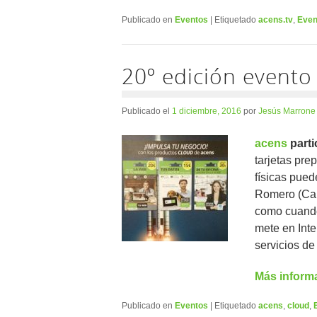
Publicado en
Eventos
|
Etiquetado
acens.tv
,
Even
20º edición evento
Publicado el
1 diciembre, 2016
por
Jesús Marrone
acens
parti
tarjetas pr
físicas pued
Romero (Cana
como cuando
mete en Inter
servicios de
Más inform
Publicado en
Eventos
|
Etiquetado
acens
,
cloud
,