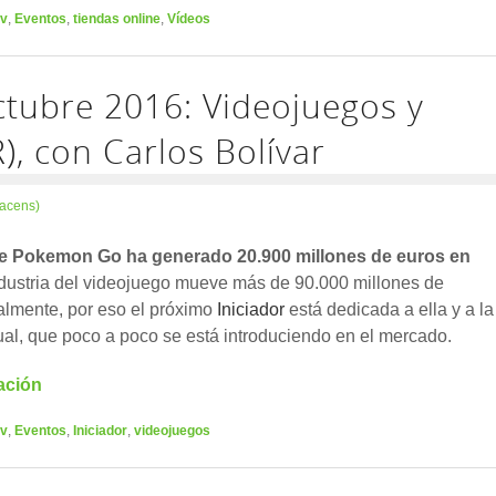
tv
,
Eventos
,
tiendas online
,
Vídeos
ctubre 2016: Videojuegos y
R), con Carlos Bolívar
(acens)
e Pokemon Go ha generado 20.900 millones de euros en
dustria del videojuego mueve más de 90.000 millones de
almente, por eso el próximo
Iniciador
está dedicada a ella y a la
tual, que poco a poco se está introduciendo en el mercado.
ación
tv
,
Eventos
,
Iniciador
,
videojuegos