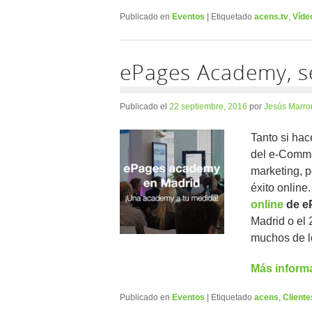
Publicado en
Eventos
|
Etiquetado
acens.tv
,
Víde
ePages Academy, s
Publicado el
22 septiembre, 2016
por
Jesús Marro
Tanto si ha
del e-Commer
marketing, p
éxito online
online
de
e
Madrid o el 
muchos de lo
Más inform
Publicado en
Eventos
|
Etiquetado
acens
,
Cliente