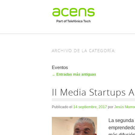
ARCHIVO DE LA CATEGORÍA:
Eventos
Navegador de artículos
←
Entradas más antiguas
II Media Startups 
Publicado el
14 septiembre, 2017
por
Jesús Marro
La segunda 
emprendedor
más difusió