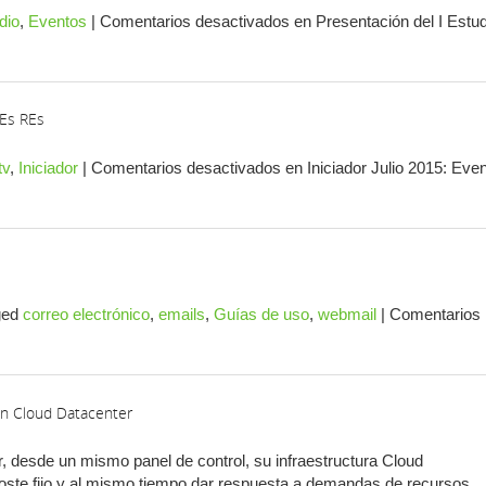
dio
,
Eventos
|
Comentarios desactivados
en Presentación del I Estud
REs REs
tv
,
Iniciador
|
Comentarios desactivados
en Iniciador Julio 2015: Eve
ged
correo electrónico
,
emails
,
Guías de uso
,
webmail
|
Comentarios
en Cloud Datacenter
, desde un mismo panel de control, su infraestructura Cloud
oste fijo y al mismo tiempo dar respuesta a demandas de recursos