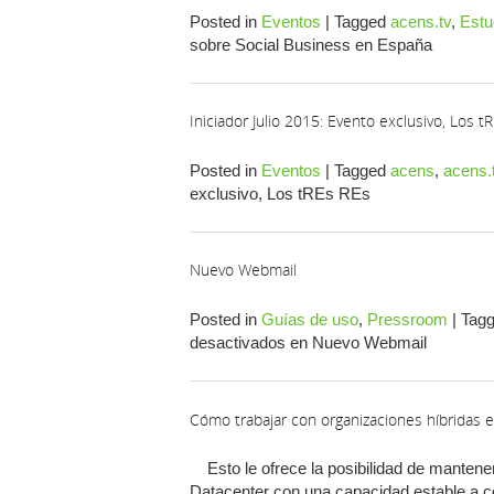
Posted in
Eventos
|
Tagged
acens.tv
,
Estu
sobre Social Business en España
Iniciador Julio 2015: Evento exclusivo, Los t
Posted in
Eventos
|
Tagged
acens
,
acens.
exclusivo, Los tREs REs
Nuevo Webmail
Posted in
Guías de uso
,
Pressroom
|
Tag
desactivados
en Nuevo Webmail
Cómo trabajar con organizaciones híbridas 
Esto le ofrece la posibilidad de mantener
Datacenter con una capacidad estable a c