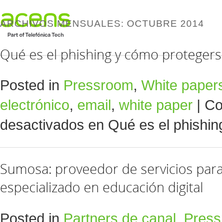
ARCHIVOS MENSUALES:
OCTUBRE 2014
Qué es el phishing y cómo proteger
Posted in
Pressroom
,
White paper
electrónico
,
email
,
white paper
|
Co
desactivados
en Qué es el phishin
Sumosa: proveedor de servicios par
especializado en educación digital
Posted in
Partners de canal
,
Pres