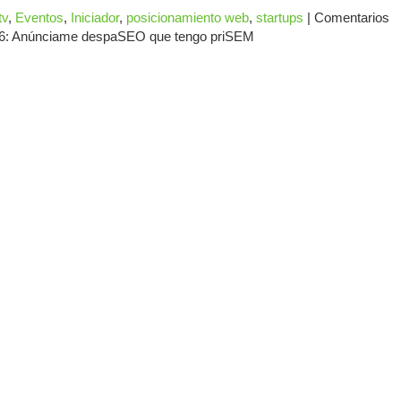
tv
,
Eventos
,
Iniciador
,
posicionamiento web
,
startups
|
Comentarios
2016: Anúnciame despaSEO que tengo priSEM