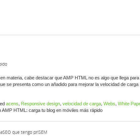
pido
 materia, cabe destacar que AMP HTML no es algo que llega para
ino que se presenta como un añadido para mejorar la velocidad de carg
ed
acens
,
Responsive design
,
velocidad de carga
,
Webs
,
White Pap
 AMP HTML: carga tu blog en móviles más rápido
spaSEO que tengo priSEM