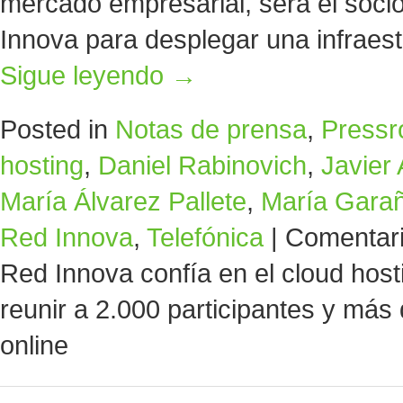
mercado empresarial, será el soci
Innova para desplegar una infraes
Sigue leyendo
→
Posted in
Notas de prensa
,
Press
hosting
,
Daniel Rabinovich
,
Javier 
María Álvarez Pallete
,
María Gara
Red Innova
,
Telefónica
|
Comentari
Red Innova confía en el cloud hos
reunir a 2.000 participantes y má
online