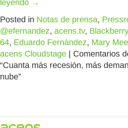
leyendo
→
Posted in
Notas de prensa
,
Press
@efernandez
,
acens.tv
,
Blackberr
64
,
Eduardo Fernández
,
Mary Mee
acens Cloudstage
|
Comentarios d
“Cuanta más recesión, más demand
nube”