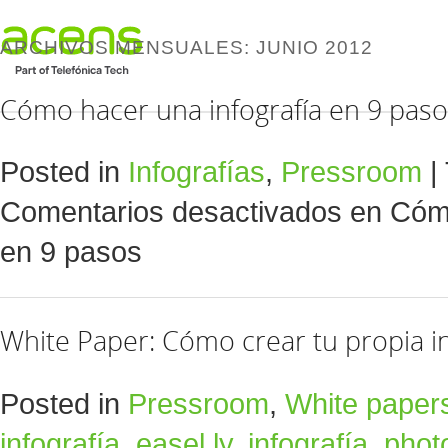
ARCHIVOS MENSUALES:
JUNIO 2012
Cómo hacer una infografía en 9 pas
Posted in
Infografías
,
Pressroom
|
Comentarios desactivados
en Cómo
en 9 pasos
White Paper: Cómo crear tu propia in
Posted in
Pressroom
,
White paper
infografía
,
easel.ly
,
infografía
,
phot