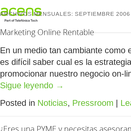
ARCHIVOS MENSUALES:
SEPTIEMBRE 2006
Marketing Online Rentable
En un medio tan cambiante como e
es difícil saber cual es la estrate
promocionar nuestro negocio on-li
Sigue leyendo
→
Posted in
Noticias
,
Pressroom
|
Le
¿Eres una PYME y necesitas asesora