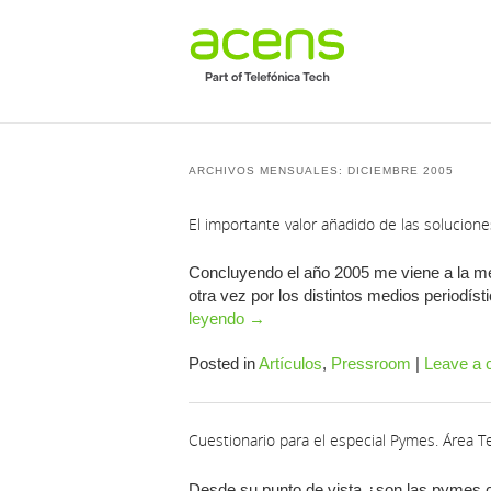
ARCHIVOS MENSUALES:
DICIEMBRE 2005
El importante valor añadido de las solucion
Concluyendo el año 2005 me viene a la mem
otra vez por los distintos medios periodís
leyendo
→
Posted in
Artículos
,
Pressroom
|
Leave a
Cuestionario para el especial Pymes. Área 
Desde su punto de vista ¿son las pymes c