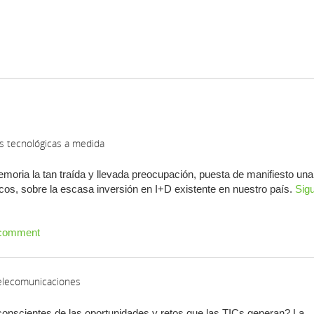
es tecnológicas a medida
oria la tan traída y llevada preocupación, puesta de manifiesto una
ticos, sobre la escasa inversión en I+D existente en nuestro país.
Sig
 comment
Telecomunicaciones
onscientes de las oportunidades y retos que las TICs generan? La