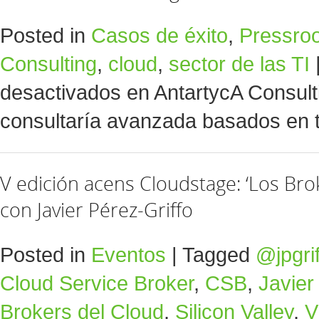
Posted in
Casos de éxito
,
Pressro
Consulting
,
cloud
,
sector de las TI
desactivados
en AntartycA Consulti
consultaría avanzada basados en 
V edición acens Cloudstage: ‘Los Brok
con Javier Pérez-Griffo
Posted in
Eventos
|
Tagged
@jpgrif
Cloud Service Broker
,
CSB
,
Javier
Brokers del Cloud
,
Silicon Valley
,
V