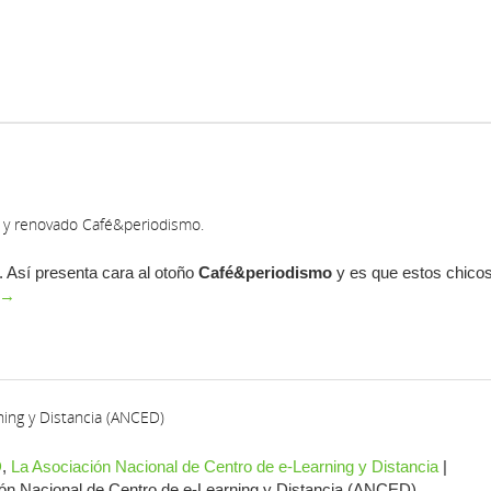
do y renovado Café&periodismo.
. Así presenta cara al otoño
Café&periodismo
y es que estos chico
→
ning y Distancia (ANCED)
D
,
La Asociación Nacional de Centro de e-Learning y Distancia
|
ón Nacional de Centro de e-Learning y Distancia (ANCED)