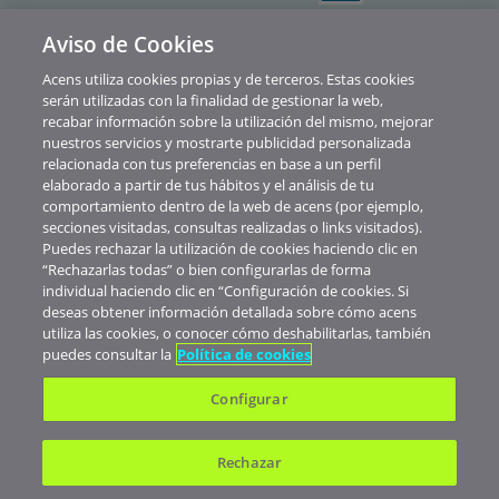
Aviso de Cookies
Política de privacidad
Acens utiliza cookies propias y de terceros. Estas cookies
Cookies
serán utilizadas con la finalidad de gestionar la web,
recabar información sobre la utilización del mismo, mejorar
Contacto
nuestros servicios y mostrarte publicidad personalizada
relacionada con tus preferencias en base a un perfil
Soporte
elaborado a partir de tus hábitos y el análisis de tu
comportamiento dentro de la web de acens (por ejemplo,
Aviso legal
secciones visitadas, consultas realizadas o links visitados).
Canal de Denuncias y Consultas
Puedes rechazar la utilización de cookies haciendo clic en
“Rechazarlas todas” o bien configurarlas de forma
Abuse
individual haciendo clic en “Configuración de cookies. Si
deseas obtener información detallada sobre cómo acens
© Telefónica Soluciones De Informática Y Comunicaciones De España S.A.U.
utiliza las cookies, o conocer cómo deshabilitarlas, también
Nuestros precios no muestran IVA. Realizada la contratación de servicios
puedes consultar la
Política de cookies
verás aplicados los impuestos correspondientes al territorio donde esté
domiciliada tu empresa.
Configurar
Rechazar