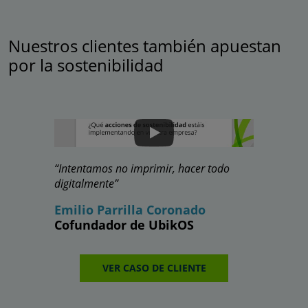
Nuestros clientes también apuestan
por la sostenibilidad
“Intentamos no imprimir, hacer todo
“La educaci
digitalmente”
supone pro
Emilio Parrilla Coronado
Sergio A
Cofundador de UbikOS
Abogado 
Blockcha
VER CASO DE CLIENTE
V