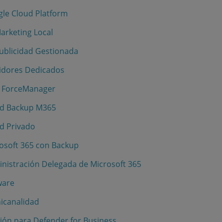
gle Cloud Platform
Marketing Local
Publicidad Gestionada
vidores Dedicados
RM ForceManager
oud Backup M365
ud Privado
rosoft 365 con Backup
inistración Delegada de Microsoft 365
ware
nicanalidad
tión para Defender for Business