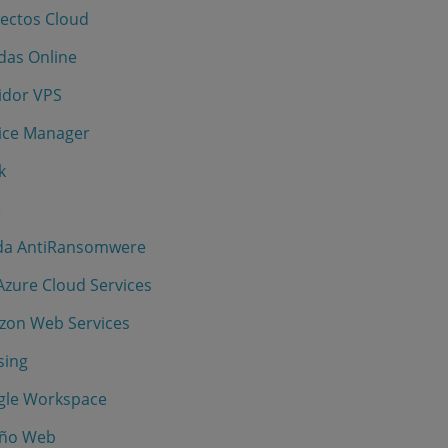
yectos Cloud
ndas Online
vidor VPS
vice Manager
k
e
anda AntiRansomwere
 Azure Cloud Services
azon Web Services
sing
ogle Workspace
seño Web