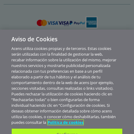
Aviso de Cookies
Política de privacidad
Acens utiliza cookies propias y de terceros. Estas cookies
Cookies
serán utilizadas con la finalidad de gestionar la web,
recabar información sobre la utilización del mismo, mejorar
Contacto
nuestros servicios y mostrarte publicidad personalizada
relacionada con tus preferencias en base a un perfil
Soporte
elaborado a partir de tus hábitos y el análisis de tu
comportamiento dentro de la web de acens (por ejemplo,
Aviso legal
secciones visitadas, consultas realizadas o links visitados).
Canal de Denuncias y Consultas
Puedes rechazar la utilización de cookies haciendo clic en
“Rechazarlas todas” o bien configurarlas de forma
Abuse
individual haciendo clic en “Configuración de cookies. Si
deseas obtener información detallada sobre cómo acens
© Telefónica Soluciones De Informática Y Comunicaciones De España S.A.U.
utiliza las cookies, o conocer cómo deshabilitarlas, también
Nuestros precios no muestran IVA. Realizada la contratación de servicios
puedes consultar la
Política de cookies
verás aplicados los impuestos correspondientes al territorio donde esté
domiciliada tu empresa.