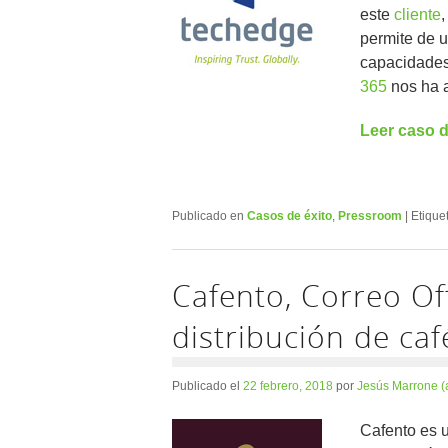
este
cliente
,
permite de u
capacidades
365
nos ha a
Leer caso d
Publicado en
Casos de éxito
,
Pressroom
|
Etique
Cafento, Correo Off
distribución de ca
Publicado el
22 febrero, 2018
por
Jesús Marrone (
Cafento es 