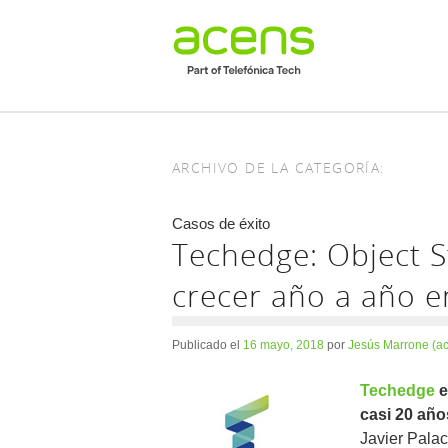
ARCHIVO DE LA CATEGORÍA:
Casos de éxito
Techedge: Object S
crecer año a año e
Publicado el
16 mayo, 2018
por
Jesús Marrone (a
Techedge
e
casi 20 año
Javier Pala