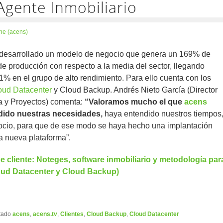
Agente Inmobiliario
ne (acens)
desarrollado un modelo de negocio que genera un 169% de
e producción con respecto a la media del sector, llegando
1% en el grupo de alto rendimiento. Para ello cuenta con los
oud Datacenter
y Cloud Backup. Andrés Nieto García (Director
ía y Proyectos) comenta:
“Valoramos mucho el que
acens
dido nuestras necesidades,
haya entendido nuestros tiempos
ocio, para que de ese modo se haya hecho una implantación
la nueva plataforma”.
e cliente: Noteges, software inmobiliario y metodología par
loud Datacenter y Cloud Backup)
tado
acens
,
acens.tv
,
Clientes
,
Cloud Backup
,
Cloud Datacenter