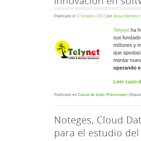
innovación en soft
Publicado el
17 octubre, 2017
por
Jesús Marrone 
Telynet
ha h
sus fundado
millones y m
que apostar
montar nues
operando en
Leer caso d
Publicado en
Casos de éxito
,
Pressroom
|
Etique
Noteges, Cloud Da
para el estudio del