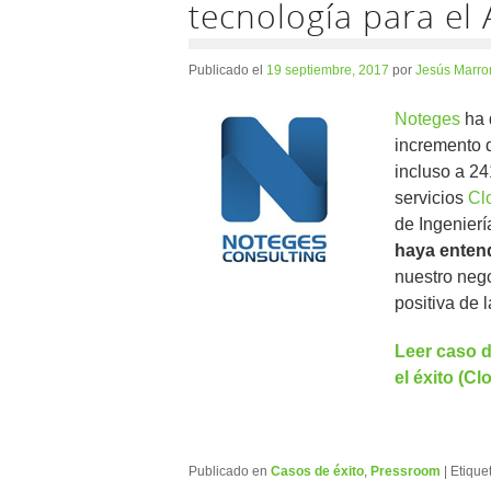
tecnología para el 
Publicado el
19 septiembre, 2017
por
Jesús Marro
Noteges
ha 
incremento d
incluso a 24
servicios
Cl
de Ingenier
haya enten
nuestro neg
positiva de 
Leer caso d
el éxito (C
Publicado en
Casos de éxito
,
Pressroom
|
Etique