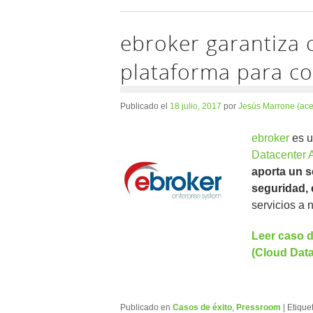
ebroker garantiza 
plataforma para c
Publicado el
18 julio, 2017
por
Jesús Marrone (ac
ebroker
es u
Datacenter 
aporta un s
seguridad, 
servicios a n
Leer caso d
(Cloud Data
Publicado en
Casos de éxito
,
Pressroom
|
Etique