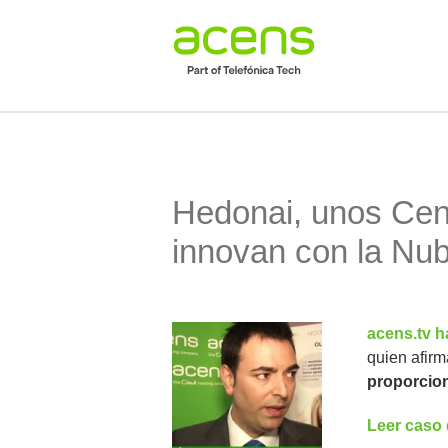
Hedonai, unos Cen
innovan con la Nu
acens.tv 
quien afir
proporcion
Leer caso 