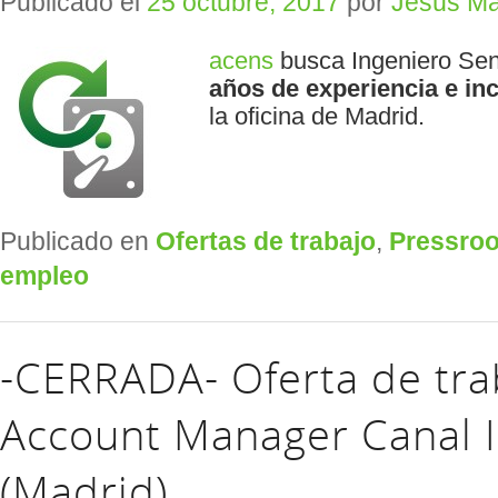
Publicado el
25 octubre, 2017
por
Jesús Ma
acens
busca Ingeniero Se
años de experiencia e
in
la oficina de Madrid.
Publicado en
Ofertas de trabajo
,
Pressro
empleo
-CERRADA- Oferta de tra
Account Manager Canal I
(Madrid)