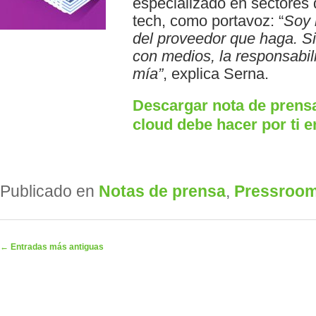
especializado en sectores d
tech, como portavoz: “
Soy 
del proveedor que haga. Si 
con medios, la responsabil
mía”
, explica Serna.
Descargar nota de prensa
cloud debe hacer por ti
Publicado en
Notas de prensa
,
Pressroo
Navegador de artículos
←
Entradas más antiguas