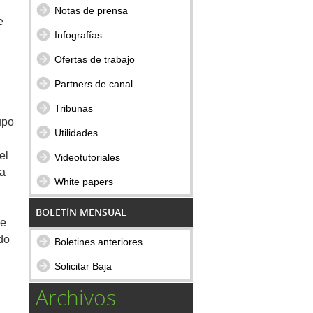
Notas de prensa
e
Infografías
Ofertas de trabajo
Partners de canal
Tribunas
upo
Utilidades
el
Videotutoriales
la
White papers
BOLETÍN MENSUAL
de
ndo
Boletines anteriores
Solicitar Baja
Archivos