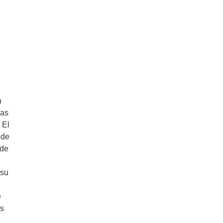
n
ias
 El
 de
 de
 su
e
os