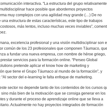
a comunicación interactiva. “La estructura del grupo relativamente
multidisciplinar hace posible que abordemos proyectos
forma muy complejos con una agilidad muy grande (…) De no
 una estructura de estas características, este tipo de trabajos
costosos, más lentos, incluso muchas veces inviables”, comen
pez.
ana, excelencia profesional y una visión multidisciplinar son e
r común de los 23 profesionales que componen Táumaco, qu
anza a fundar una nueva empresa, con nombre de héroe griego,
prestar servicios para la formación online. “Perseo Global
lutions pretende aplicar el know how de marketing y
ón que tiene el Grupo Táumaco al mundo de la formación”, y
: “Al sector del e-learning le falta enfoque de marketing.
 este sector no depende tanto de los contenidos de los cursos q
 sino más bien de la motivación que se consiga generar en los
tes y durante el proceso de aprendizaje online que se lleva a
itario. Actualmente no hay proyectos integrados de formación