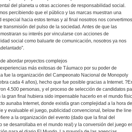
tal del planeta u otras acciones de responsabilidad social.
mos percibiendo que el público y las marcas muestran una
d especial hacia estos temas y al final nosotros nos convertimo
e transmisión del pulso de la sociedad. Antes de que las
mostraran su interés por vincularse con acciones de
lidad social como baluarte de comunicación, nosotros ya nos
delantado”.
de abordar proyectos complejos
 experiencias más exitosas de Táumaco por su poder de
ia fue la organización del Campeonato Nacional de Monopoly
ebra cada 4 años), hecho que fue posible gracias a Internet. ?E
aron 4.500 personas, y el proceso de selección de candidatos pa
 la gran final hubiera sido impensable hacerlo en el mundo físic
to aunaba Internet, donde existía gran complejidad a la hora d
le y evaluable el juego, publicidad convencional, below the line
efiere a la organización del evento (dado que la final del
se desarrollaba en el mundo real) y la conversión del juego e
ón para el diario El Mundo. La mayoría de las agencias