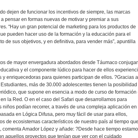
o dejen de funcionar los incentivos de siempre, las marcas
a pensar en formas nuevas de motivar y premiar a sus
s. “Hay un gran potencial de marketing para los productos de
ue pueden hacer uso de la formación y la educación para el
o de sus objetivos, y en definitiva, para vender más”, apuntilla
tos de mayor envergadura abordados desde Táumaco conjuga
educativa y el componente lúdico para hacer de ellos experienc
es y enriquecedoras para quienes participan de ellos. ?Gracias a
 Estudiantes, más de 30.000 adolescentes tienen la posibilidad
eriódico, que supone en esencia a modo de curso de formación
en la Red. O en el caso del Safari que desarrollamos para
s niños podían recorrer, a través de una compleja aplicación en
basada en Lógica Difusa, pero muy fácil de usar para ellos,
ipos de ecosistemas característicos de nuestro país al tiempo qu
, comenta Amador López y añade: ?Desde hace tiempo estam
n aquellos proyectos que tenían que ver con el cuidado