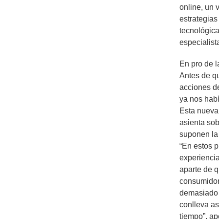
online, un 
estrategias
tecnológic
especialista
En pro de l
Antes de qu
acciones d
ya nos hab
Esta nueva
asienta so
suponen la
“En estos p
experienci
aparte de q
consumidor,
demasiado 
conlleva as
tiempo”, apo