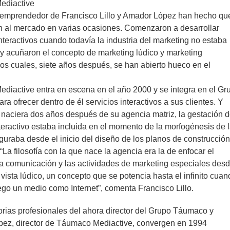
ediactive
r emprendedor de Francisco Lillo y Amador López han hecho qu
n al mercado en varias ocasiones. Comenzaron a desarrollar
nteractivos cuando todavía la industria del marketing no estaba
y acuñaron el concepto de marketing lúdico y marketing
los cuales, siete años después, se han abierto hueco en el
diactive entra en escena en el año 2000 y se integra en el Gr
a ofrecer dentro de él servicios interactivos a sus clientes. Y
naciera dos años después de su agencia matriz, la gestación d
teractivo estaba incluida en el momento de la morfogénesis de 
guraba desde el inicio del diseño de los planos de construcción
 “La filosofía con la que nace la agencia era la de enfocar el
a comunicación y las actividades de marketing especiales des
 vista lúdico, un concepto que se potencia hasta el infinito cua
ego un medio como Internet”, comenta Francisco Lillo.
orias profesionales del ahora director del Grupo Táumaco y
ez, director de Táumaco Mediactive, convergen en 1994