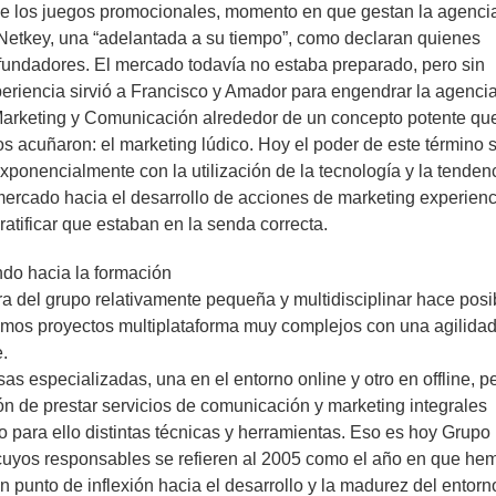
de los juegos promocionales, momento en que gestan la agenci
 Netkey, una “adelantada a su tiempo”, como declaran quienes
fundadores. El mercado todavía no estaba preparado, pero sin
eriencia sirvió a Francisco y Amador para engendrar la agenci
rketing y Comunicación alrededor de un concepto potente qu
s acuñaron: el marketing lúdico. Hoy el poder de este término 
exponencialmente con la utilización de la tecnología y la tenden
mercado hacia el desarrollo de acciones de marketing experienc
 ratificar que estaban en la senda correcta.
ndo hacia la formación
ra del grupo relativamente pequeña y multidisciplinar hace posi
mos proyectos multiplataforma muy complejos con una agilida
.
s especializadas, una en el entorno online y otro en offline, p
n de prestar servicios de comunicación y marketing integrales
para ello distintas técnicas y herramientas. Eso es hoy Grupo
uyos responsables se refieren al 2005 como el año en que he
un punto de inflexión hacia el desarrollo y la madurez del entorn