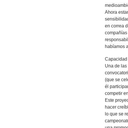
medioambien
Ahora esta
sensibilida
en correa d
compañías 
responsabi
habíamos a
Capacidad 
Una de las
convocator
(que se cel
él particip
competir en
Este proyec
hacer creíb
lo que se r
campeonato 
una promoci