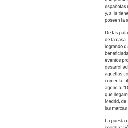
españolas n
y, si la ti
poseen la a
De las pala
de la casa
logrando qu
beneficiad
eventos pr
desarrolla
aquellas co
comenta Lil
agencia: “
que llegam
Madrid, de
las marcas 
La puesta e
coordinació