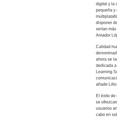
digital y l
pequeña y 
multiplata
disponer de
serían más 
Amador Ló
Calidad hum
denominado
ahora se l
dedicada a 
Learning So
comunicaci
añade Lillo
El éxito de
se ofrezcan
usuarios an
cabo en sol