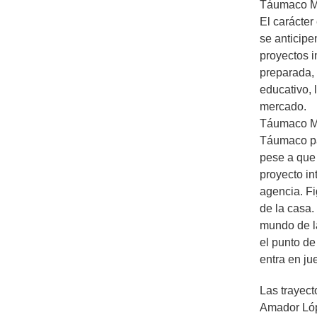
Táumaco M
El carácte
se anticipe
proyectos i
preparada, 
educativo, 
mercado.
Táumaco Me
Táumaco par
pese a que 
proyecto in
agencia. Fi
de la casa.
mundo de l
el punto de
entra en ju
Las trayect
Amador Lóp