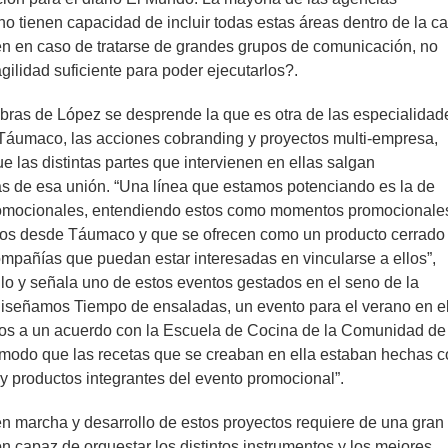
o tienen capacidad de incluir todas estas áreas dentro de la c
enen en caso de tratarse de grandes grupos de comunicación, no
gilidad suficiente para poder ejecutarlos?.
bras de López se desprende la que es otra de las especialidad
 Táumaco, las acciones cobranding y proyectos multi-empresa,
e las distintas partes que intervienen en ellas salgan
as de esa unión. “Una línea que estamos potenciando es la de
omocionales, entendiendo estos como momentos promocionale
dos desde Táumaco y que se ofrecen como un producto cerrado
mpañías que puedan estar interesadas en vincularse a ellos”,
lo y señala uno de estos eventos gestados en el seno de la
Diseñamos Tiempo de ensaladas, un evento para el verano en e
os a un acuerdo con la Escuela de Cocina de la Comunidad de
 modo que las recetas que se creaban en ella estaban hechas 
y productos integrantes del evento promocional”.
n marcha y desarrollo de estos proyectos requiere de una gran
n capaz de orquestar los distintos instrumentos y los mejores