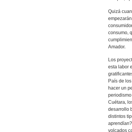
Quizá cuand
empezarán 
consumidore
consumo, q
cumplimient
Amador.
Los proyec
esta labor 
gratificant
País de los
hacer un p
periodismo 
Cuétara, lo
desarrollo 
distintos t
aprendían?
volcados co