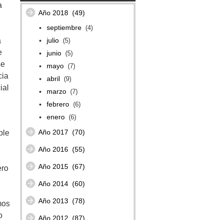
a
Año 2018
(49)
septiembre
(4)
julio
a
(5)
e
junio
(5)
se
mayo
(7)
cia
abril
(9)
ial
marzo
(7)
febrero
(6)
enero
(6)
Año 2017
(70)
ble
d
Año 2016
(55)
Año 2015
(67)
ero
Año 2014
(60)
Año 2013
(78)
mos
o
Año 2012
(87)