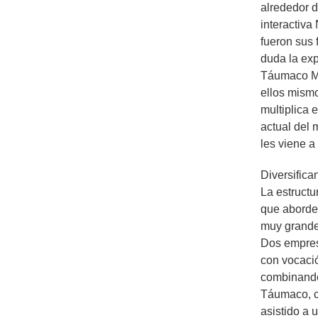
alrededor 
interactiva
fueron sus 
duda la exp
Táumaco Ma
ellos mismo
multiplica 
actual del 
les viene a
Diversifica
La estructu
que aborde
muy grande
Dos empresa
con vocació
combinando 
Táumaco, c
asistido a 