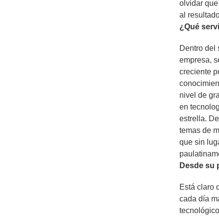
olvidar que
al resultad
¿Qué serv
Dentro del
empresa, s
creciente p
conocimient
nivel de g
en tecnolo
estrella. D
temas de mo
que sin lu
paulatinam
Desde su p
Está claro 
cada día má
tecnológico