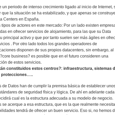
un periodo de intenso crecimiento ligado al inicio de Internet, 
 que la situación se ha estabilizado, y que apenas se construy
a Centers en España.
 tipos de actores en este mercado: Por un lado existen empres
das en ofrecer servicios de alojamiento, para las que su Data
u principal activo y que por tanto suelen ser más ágiles en ofre
icios . Por otro lado todos los grandes operadores de
caciones disponen de sus propios datacenters, sin embargo, al
 ?core business? es posible que en el futuro consideren una
ción de estos servicios.
n constituidos estos centros?: infraestructura, sistemas 
 protecciones…..
s de Datos han de cumplir la premisa básica de establecer uno
tándares de seguridad física y lógica. De ahí en adelante cada
idirá cual es la estructura adecuada a su modelo de negocio.
se acerque a esa estructura, que es la que realmente necesita
lidades tendrá de ofrecer un buen servicio. Eso si, no hemos 