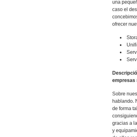
una pequeñ
caso el des
concebimos
ofrecer nue
Stor
Unif
Serv
Serv
Descripció
empresas s
Sobre nuest
hablando. 
de forma ta
consiguiend
gracias a l
y equipamie