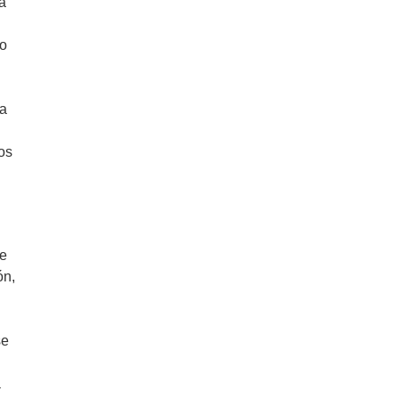
a
to
la
os
te
ón,
se
a