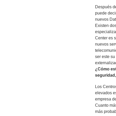
Después de 
puede decir
nuevos Dat
Existen dos
especializa
Center es s
nuevos serv
telecomuni
ser este su
externaliza
¿Cómo está
seguridad,
Los Centro
elevados es
empresa dec
Cuanto más 
más probabi