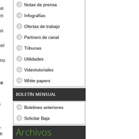
Notas de prensa
se
Infografías
en
Ofertas de trabajo
as
Partners de canal
cer
Tribunas
Utilidades
 no
Videotutoriales
White papers
de
BOLETÍN MENSUAL
s
Boletines anteriores
Solicitar Baja
,
Archivos
de