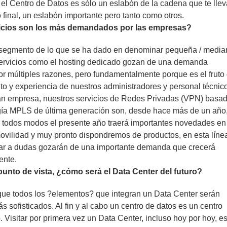
 el Centro de Datos es sólo un eslabón de la cadena que te llev
o final, un eslabón importante pero tanto como otros.
icios son los más demandados por las empresas?
 segmento de lo que se ha dado en denominar pequeña / media
ervicios como el hosting dedicado gozan de una demanda
or múltiples razones, pero fundamentalmente porque es el fruto 
o y experiencia de nuestros administradores y personal técnico
ran empresa, nuestros servicios de Redes Privadas (VPN) basa
gía MPLS de última generación son, desde hace más de un año,
e todos modos el presente año traerá importantes novedades en
vilidad y muy pronto dispondremos de productos, en esta líne
gar a dudas gozarán de una importante demanda que crecerá
ente.
unto de vista, ¿cómo será el Data Center del futuro?
que todos los ?elementos? que integran un Data Center serán
s sofisticados. Al fin y al cabo un centro de datos es un centro
. Visitar por primera vez un Data Center, incluso hoy por hoy, e