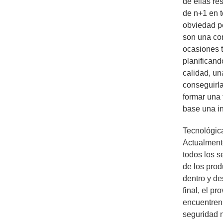
de ellas re
de n+1 en t
obviedad p
son una co
ocasiones 
planificand
calidad, u
conseguirl
formar una t
base una in
Tecnológic
Actualment
todos los s
de los prod
dentro y de
final, el p
encuentren,
seguridad n