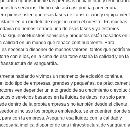
spetando rigurosamente las premisas de fiabilidad y redundanci
odos los servicios. Dicho esto así casi podría parecer una
ero piense usted que esas fases de construcción y equipamien
nstante en un modelo de negocio como el nuestro. En muchas
todavía no hemos cerrado una de esas fases y ya estamos
o la siguienteNuestros servicios y productos están basados en 
na calidad en un mundo que renace continuamente. Para
a es necesario disponer de muchos valores, tantos que podríam
orre con ellos, en la cima de esa torre estaría la calidad y en la
fraestructura de vanguardia.
amente hablando vivimos un momento de eclosión continua.
e, todo tipo de empresas, grandes y pequeñas, de prácticamen
ectores ven depender un alto grado de su crecimiento o evoluci
uctos o servicios basados en la fluidez de datos, no solo para
sde dentro de la propia empresa sino también desde el cliente
roveedor e incluso los propios empleados, se encuentren donde 
 para con la empresa. Asegurar esa fluidez con la calidad y
ecesaria implica disponer de una infraestructura de vanguardi