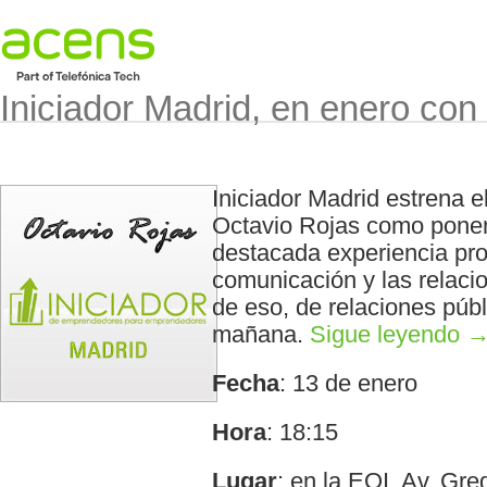
Iniciador Madrid, en enero con
Iniciador Madrid estrena 
Octavio Rojas como ponen
destacada experiencia pro
comunicación y las relaci
de eso, de relaciones públ
mañana.
Sigue leyendo 
Fecha
: 13 de enero
Hora
: 18:15
Lugar
: en la EOI. Av. Gre